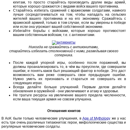
югитам, то просто старайтесь производить другие виды армий,
которые хорошо сражаются с видами войск вашего противника.
Старайтесь избегать сражений с вражескими солдатами, намного
лучше сосредотачиваться на том, чтобы нападать на сельских
жителей вашего противника и на его экономику. Сражайтесь с
вражеской армией, только в том случае, если вы уверены в победе
или если она угрожает вашей собственной экономике.
Избегайте борьбы с войсками, которые хорошо противостоят
вашим собственным войскам, т.е. с антиюнитами.
Никогда не сражайтесь с антиюнитами,
старайтесь избегать столкновений с ними, разведывая своего
соперника.
После каждой упорной игры, особенно после поражений, вы
должны проанализировать то, в чём вы преуспели, где совершили
ошибки, и понять каков был решающий фактор в победе. Это даст
возможность вам реже совершать свои предыдущие ошибки.
Нужно уметь их признавать и стараться не совершать их в
следующих играх.
Всегда делайте больше улучшений. Первым делом делайте
обновления в оружейной - они увеличивают и атаку и здоровье.
Не тратьте ресурсы на увеличение вашего предела численности,
если ваша текущая армия не совсем улучшена.
Отношения юнитов
В AoK были только человеческие улучшения, в
Age of Mythology
же у нас
есть три очень различных типаюнитов: герои, мифологические существа и
регулярные человеческие солдаты.