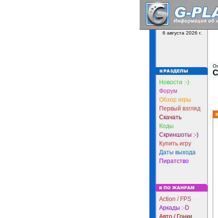
6 августа 2026 г.
Оп
С
Новости :-)
Форум
Обзор игры
Первый взгляд
Скачать
Коды
Скриншоты :-)
Купить игру
Даты выхода
Пиратство
Action / FPS
Аркады :-D
Авто / Гонки