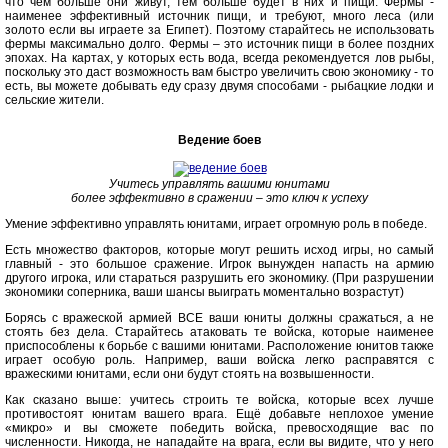
что чем больше они живут, тем больше будет в них и пищи. Фермы -
наименее эффективный источник пищи, и требуют, много леса (или
золото если вы играете за Египет). Поэтому старайтесь не использовать
фермы максимально долго. Фермы – это источник пищи в более поздних
эпохах. На картах, у которых есть вода, всегда рекомендуется лов рыбы,
поскольку это даст возможность вам быстро увеличить свою экономику - то
есть, вы можете добывать еду сразу двумя способами - рыбацкие лодки и
сельские жители.
Ведение боев
Учитесь управлять вашими юнитами
более эффективно в сражении – это ключ к успеху
Умение эффективно управлять юнитами, играет огромную роль в победе.
Есть множество факторов, которые могут решить исход игры, но самый
главный - это большое сражение. Игрок вынужден напасть на армию
другого игрока, или стараться разрушить его экономику. (При разрушении
экономики соперника, ваши шансы выиграть моментально возрастут)
Борясь с вражеской армией ВСЕ ваши юниты должны сражаться, а не
стоять без дела. Старайтесь атаковать те войска, которые наименее
приспособлены к борьбе с вашими юнитами. Расположение юнитов также
играет особую роль. Например, ваши войска легко расправятся с
вражескими юнитами, если они будут стоять на возвышенности.
Как сказано выше: учитесь строить те войска, которые всех лучше
противостоят юнитам вашего врага. Ещё добавьте неплохое умение
«микро» и вы сможете победить войска, превосходящие вас по
численности. Никогда, не нападайте на врага, если вы видите, что у него