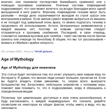
конечно, они пережили последствия ближайшего сражения) или с
помощью грузовиков снабжения. Точечная система повреждений
подразумевает, что танк может взлететь на воздух благодаря всего одной
выпущенной в него ракете. Впрочем, повреждения техники могут быть
разными – иногда дело ограничивается выходом из строя шасси или
возгоранием в кабине. Если экипаж сумеет вовремя выбраться из машины
и не попадёт под шквальный огонь врага, то можно подлатать технику и
продолжить её использование. Кстати, безграничных ремкомплектов у
каждой машины нет, поэтому за новыми запчастями следует
отправляться к грузовику снабжения. Последний, в свою очередь,
становится лакомым кусочком для талибов – горит как свечка после броска
гранаты или очереди по бензобаку. В общем, что мы тут рассказываем –
воевать в «Warfare» крайне непросто.
Читай дальше...
[30 октября 2008 г. Ferra.ru]
Age of Mythology
Age of Mythology для новичков
Эта статья будет интересна тем, кто хочет улучшить свои навыки игры по
Интернету. Я думаю, что многие люди узнают большее, прочитав её. Если
вы будете владеть этими умениями, то, скорее всего, выиграете
большинство игр. Безусловно, небольшое знакомство с основами игры,
поможет вам понимать то, что я подразумеваю, когда я обращаюсь к
определенным вещам.
Поскольку три цивилизации, доступные в игре очень разнообразные, я
буду рассказывать о каждой индивидуально. Но сначала, давайте
посмотрим на некоторые из общих фактов, чтобы иметь в виду, что вы
запускаете.