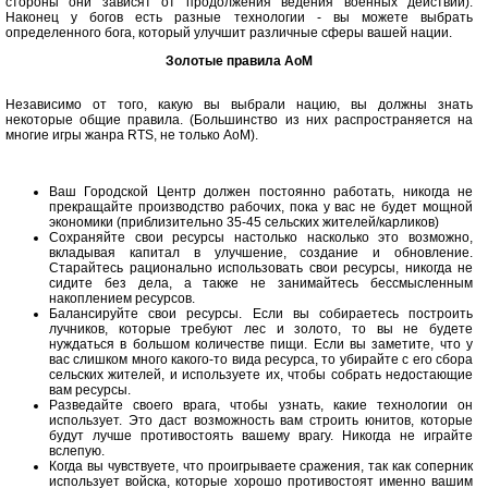
стороны они зависят от продолжения ведения военных действий).
Наконец у богов есть разные технологии - вы можете выбрать
определенного бога, который улучшит различные сферы вашей нации.
Золотые правила AoM
Независимо от того, какую вы выбрали нацию, вы должны знать
некоторые общие правила. (Большинство из них распространяется на
многие игры жанра RTS, не только AoM).
Ваш Городской Центр должен постоянно работать, никогда не
прекращайте производство рабочих, пока у вас не будет мощной
экономики (приблизительно 35-45 сельских жителей/карликов)
Сохраняйте свои ресурсы настолько насколько это возможно,
вкладывая капитал в улучшение, создание и обновление.
Старайтесь рационально использовать свои ресурсы, никогда не
сидите без дела, а также не занимайтесь бессмысленным
накоплением ресурсов.
Балансируйте свои ресурсы. Если вы собираетесь построить
лучников, которые требуют лес и золото, то вы не будете
нуждаться в большом количестве пищи. Если вы заметите, что у
вас слишком много какого-то вида ресурса, то убирайте с его сбора
сельских жителей, и используете их, чтобы собрать недостающие
вам ресурсы.
Разведайте своего врага, чтобы узнать, какие технологии он
использует. Это даст возможность вам строить юнитов, которые
будут лучше противостоять вашему врагу. Никогда не играйте
вслепую.
Когда вы чувствуете, что проигрываете сражения, так как соперник
использует войска, которые хорошо противостоят именно вашим