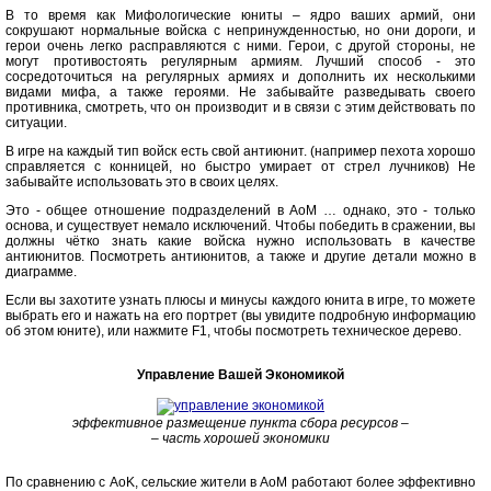
В то время как Мифологические юниты – ядро ваших армий, они
сокрушают нормальные войска с непринужденностью, но они дороги, и
герои очень легко расправляются с ними. Герои, с другой стороны, не
могут противостоять регулярным армиям. Лучший способ - это
сосредоточиться на регулярных армиях и дополнить их несколькими
видами мифа, а также героями. Не забывайте разведывать своего
противника, смотреть, что он производит и в связи с этим действовать по
ситуации.
В игре на каждый тип войск есть свой антиюнит. (например пехота хорошо
справляется с конницей, но быстро умирает от стрел лучников) Не
забывайте использовать это в своих целях.
Это - общее отношение подразделений в AoM … однако, это - только
основа, и существует немало исключений. Чтобы победить в сражении, вы
должны чётко знать какие войска нужно использовать в качестве
антиюнитов. Посмотреть антиюнитов, а также и другие детали можно в
диаграмме.
Если вы захотите узнать плюсы и минусы каждого юнита в игре, то можете
выбрать его и нажать на его портрет (вы увидите подробную информацию
об этом юните), или нажмите F1, чтобы посмотреть техническое дерево.
Управление Вашей Экономикой
эффективное размещение пункта сбора ресурсов –
– часть хорошей экономики
По сравнению с AoK, сельские жители в AoM работают более эффективно