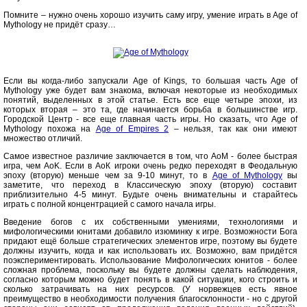
Помните – нужно очень хорошо изучить саму игру, умение играть в Age of
Mythology не придёт сразу…
Если вы когда-либо запускали Age of Kings, то большая часть Age of
Mythology уже будет вам знакома, включая некоторые из необходимых
понятий, выделенных в этой статье. Есть все еще четыре эпохи, из
которых вторая – это та, где начинается борьба в большинстве игр.
Городской Центр - все еще главная часть игры. Но сказать, что Age of
Mythology похожа на
Age of Empires 2
– нельзя, так как они имеют
множество отличий.
Самое известное различие заключается в том, что AoM - более быстрая
игра, чем AoK. Если в АоК игроки очень редко переходят в Феодальную
эпоху (вторую) меньше чем за 9-10 минут, то в
Age of Mythology
вы
заметите, что переход в Классическую эпоху (вторую) составит
приблизительно 4-5 минут. Будьте очень внимательны и старайтесь
играть с полной концентрацией с самого начала игры.
Введение богов с их собственными умениями, технологиями и
мифологическими юнитами добавило изюминку к игре. Возможности Бога
придают ещё больше стратегических элементов игре, поэтому вы будете
должны изучить, когда и как использовать их. Возможно, вам придётся
поэкспериментировать. Использование Мифологических юнитов - более
сложная проблема, поскольку вы будете должны сделать наблюдения,
согласно которым можно будет понять в какой ситуации, кого строить и
сколько затрачивать на них ресурсов. (У норвежцев есть явное
преимущество в необходимости получения благосклонности - но с другой