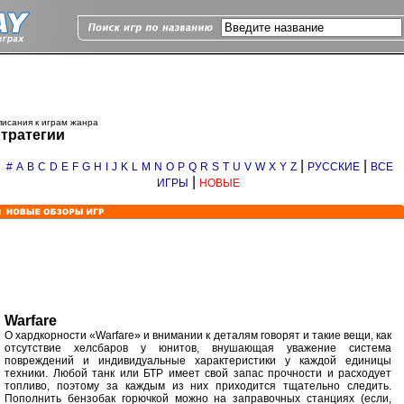
исания к играм жанра
тратегии
|
|
#
A
B
C
D
E
F
G
H
I
J
K
L
M
N
O
P
Q
R
S
T
U
V
W
X
Y
Z
РУССКИЕ
ВСЕ
|
ИГРЫ
НОВЫЕ
Warfare
О хардкорности «Warfare» и внимании к деталям говорят и такие вещи, как
отсутствие хелсбаров у юнитов, внушающая уважение система
повреждений и индивидуальные характеристики у каждой единицы
техники. Любой танк или БТР имеет свой запас прочности и расходует
топливо, поэтому за каждым из них приходится тщательно следить.
Пополнить бензобак горючкой можно на заправочных станциях (если,