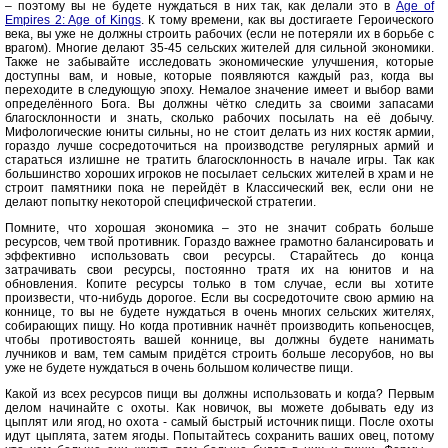
– поэтому вы не будете нуждаться в них так, как делали это в
Age of
Empires 2: Age of Kings
. К тому времени, как вы достигаете Героического
века, вы уже не должны строить рабочих (если не потеряли их в борьбе с
врагом). Многие делают 35-45 сельских жителей для сильной экономики.
Также не забывайте исследовать экономические улучшения, которые
доступны вам, и новые, которые появляются каждый раз, когда вы
переходите в следующую эпоху. Немалое значение имеет и выбор вами
определённого Бога. Вы должны чётко следить за своими запасами
благосклонности и знать, сколько рабочих посылать на её добычу.
Мифологические юниты сильны, но не стоит делать из них костяк армии,
гораздо лучше сосредоточиться на производстве регулярных армий и
стараться излишне не тратить благосклонность в начале игры. Так как
большинство хороших игроков не посылает сельских жителей в храм и не
строит памятники пока не перейдёт в Классический век, если они не
делают попытку некоторой специфической стратегии.
Помните, что хорошая экономика – это не значит собрать больше
ресурсов, чем твой противник. Гораздо важнее грамотно балансировать и
эффективно использовать свои ресурсы. Старайтесь до конца
затрачивать свои ресурсы, постоянно тратя их на юнитов и на
обновления. Копите ресурсы только в том случае, если вы хотите
произвести, что-нибудь дорогое. Если вы сосредоточите свою армию на
коннице, то вы не будете нуждаться в очень многих сельских жителях,
собирающих пищу. Но когда противник начнёт производить копьеносцев,
чтобы противостоять вашей коннице, вы должны будете нанимать
лучников и вам, тем самым придётся строить больше лесорубов, но вы
уже не будете нуждаться в очень большом количестве пищи.
Какой из всех ресурсов пищи вы должны использовать и когда? Первым
делом начинайте с охоты. Как новичок, вы можете добывать еду из
цыплят или ягод, но охота - самый быстрый источник пищи. После охоты
идут цыплята, затем ягоды. Попытайтесь сохранить ваших овец, потому