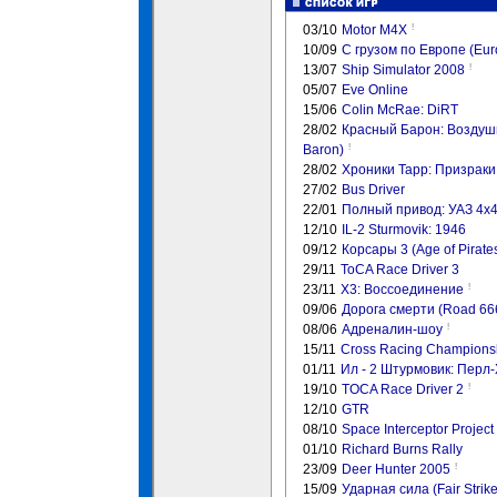
!
03/10
Motor M4X
10/09
С грузом по Европе (Euro
!
13/07
Ship Simulator 2008
05/07
Eve Online
15/06
Colin McRae: DiRT
28/02
Красный Барон: Воздушны
!
Baron)
28/02
Хроники Тарр: Призраки з
27/02
Bus Driver
22/01
Полный привод: УАЗ 4x
12/10
IL-2 Sturmovik: 1946
09/12
Корсары 3 (Age of Pirate
29/11
ToCA Race Driver 3
!
23/11
X3: Воссоединение
09/06
Дорога смерти (Road 66
!
08/06
Адреналин-шоу
15/11
Cross Racing Champions
01/11
Ил - 2 Штурмовик: Перл
!
19/10
TOCA Race Driver 2
12/10
GTR
08/10
Space Interceptor Projec
01/10
Richard Burns Rally
!
23/09
Deer Hunter 2005
15/09
Ударная сила (Fair Strike