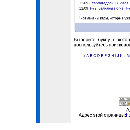
12/09
Стармагеддон 2 (Space In
12/09
Т-72: Балканы в огне (T-7
!
- отмечены игры, которые уж
Выберите букву, с кото
воспользуйтесь поисково
#
A
B
C
D
E
F
G
H
I
J
K
L
M
А
Адрес этой страницы:
h