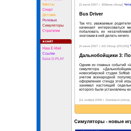
Квесты
Чита
[3 июля 2007 г. 3DNews обзор]
Спорт
Bus Driver
Детские
Ролевые
Так что, уважаемые родители
Симуляторы
начинают интересоваться м
Стратегии
побаловать их незатейливо
знатокам в ней делать нечего.
[4 июня 2007 г. AG Обзор (25/100)]
Наш E-Mail
Ссылки
Дальнобойщики 3: Пок
База G-PLAY
Одним из главных событий «
симулятора «Дальнобойщи
новосибирской студии Softlab
учетом всенародной популя
оформления стенда этой игры
занимал настоящий седельн
которого были установлены ко
[11 ноября 2006 г. Gameland (обзор
Симуляторы - новые и