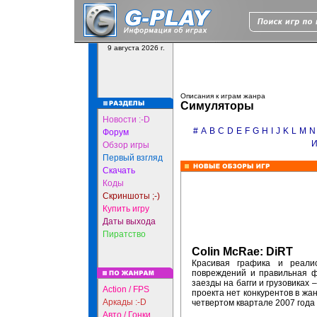
9 августа 2026 г.
Описания к играм жанра
Симуляторы
Новости :-D
#
A
B
C
D
E
F
G
H
I
J
K
L
M
N
Форум
Обзор игры
Первый взгляд
Скачать
Коды
Скриншоты ;-)
Купить игру
Даты выхода
Пиратство
Colin McRae: DiRT
Красивая графика и реали
повреждений и правильная ф
заезды на багги и грузовиках 
Action / FPS
проекта нет конкурентов в жа
Аркады :-D
четвертом квартале 2007 года
Авто / Гонки